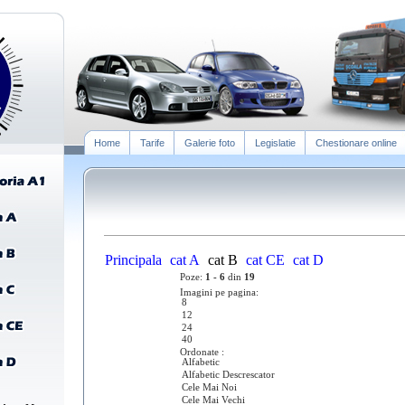
Home
Tarife
Galerie foto
Legislatie
Chestionare online
Principala
cat A
cat B
cat CE
cat D
Poze:
1 - 6
din
19
Imagini pe pagina:
Ordonate :