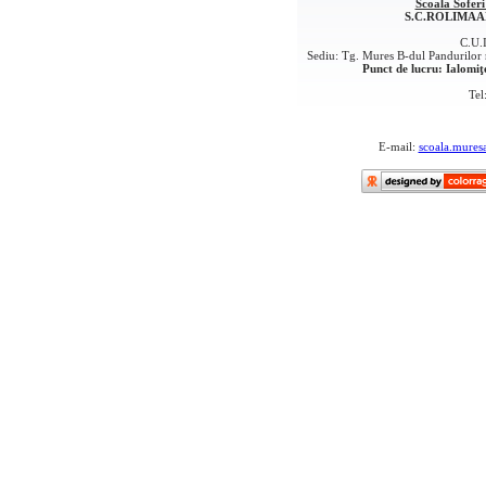
Scoala Sofer
S.C.ROLIMAA
C.U.
Sediu: Tg. Mures B-dul Pandurilor
Punct de lucru: Ialomiţ
Tel
07
02
E-mail:
scoala.mure