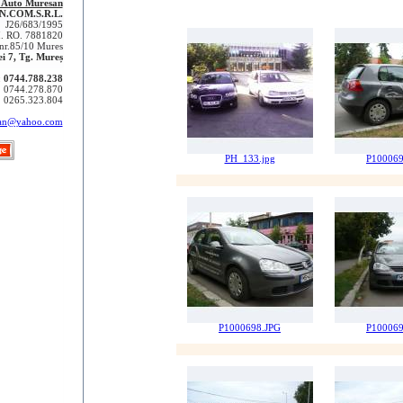
i Auto Muresan
N.COM.S.R.L.
J26/683/1995
I. RO. 7881820
 nr.85/10 Mures
ei 7, Tg. Mureș
:
0744.788.238
44.278.870
65.323.804
san@yahoo.com
PH_133.jpg
P100069
P1000698.JPG
P100069